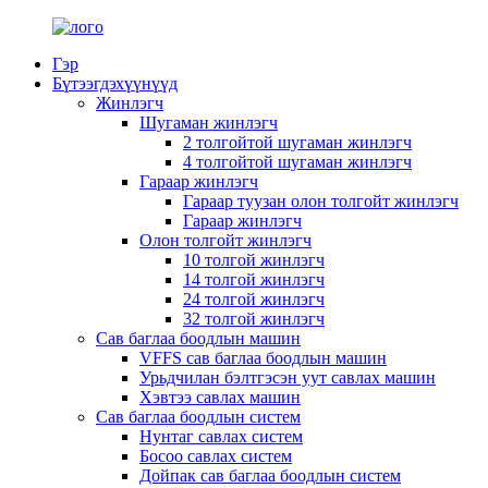
Гэр
Бүтээгдэхүүнүүд
Жинлэгч
Шугаман жинлэгч
2 толгойтой шугаман жинлэгч
4 толгойтой шугаман жинлэгч
Гараар жинлэгч
Гараар туузан олон толгойт жинлэгч
Гараар жинлэгч
Олон толгойт жинлэгч
10 толгой жинлэгч
14 толгой жинлэгч
24 толгой жинлэгч
32 толгой жинлэгч
Сав баглаа боодлын машин
VFFS сав баглаа боодлын машин
Урьдчилан бэлтгэсэн уут савлах машин
Хэвтээ савлах машин
Сав баглаа боодлын систем
Нунтаг савлах систем
Босоо савлах систем
Дойпак сав баглаа боодлын систем