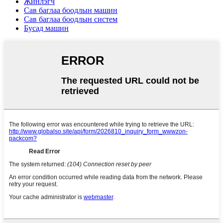
Жинлэгч
Сав баглаа боодлын машин
Сав баглаа боодлын систем
Бусад машин