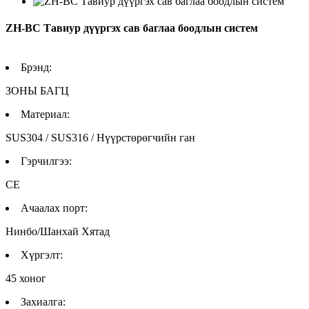
ZH-BC Тавиур дүүргэх сав баглаа боодлын систем
Брэнд:
ЗОНЫ БАГЦ
Материал:
SUS304 / SUS316 / Нүүрстөрөгчийн ган
Гэрчилгээ:
CE
Ачаалах порт:
Нинбо/Шанхай Хятад
Хүргэлт:
45 хоног
Захиалга: