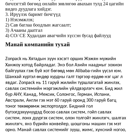
бичлэгтэй бөгөөд онлайн зөвлөгөө авахын тулд 24 цагийн
видео дуудлага хийдэг.
3. Ирүүлэх баримт бичгүүд
1) Нэхэмжлэх;
2) Сав баглаа боодлын жагсаалт;
3) Ачааны даатгал
4) CO/ CE Худалдан авагчийн хүссэн бусад файлууд
Манай компанийн тухай
Zonpack нь Хятадын зүүн хэсэгт орших Жэжян мужийн
Ханжоу хотод байрладаг. Энэ бол Азийн наадмыг зохион
байгуулах гэж буй хот бөгөөд мөн Alibaba-гийн үүсэл юм.
Шанхай хүртэл өндөр хурдны галт тэргээр ердөө нэг цаг л
явдаг. Zonpack нь 11 гаруй жилийн туршлагатай жинлэх,
савлах системийн мэргэжлийн үйлдвэрлэгч юм. Бид жил
бүр АНУ, Канад, Мексик, Солонгос, Герман, Испани,
Австрали, Англи гэх мэт 60 гаруй оронд 300 гаруй багц
тоног төхөөрөмж экспортолдог. Бидний гол
бүтээгдэхүүнүүдэд босоо савлах систем, гойп савлах
систем, лонх дүүргэх систем, олон толгойт жинлэгч, шалгах
жинлэгч, янз бүрийн конвейер, шошгоны машин гэх мэт
орно. Манай савлах системийг зууш, жимс, хүнсний ногоо,