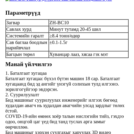
Параметрүүд
Загвар
ZH-BC10
Савлах хурд
Минут тутамд 20-45 шил
Системийн гаралт
≥8.4 тонн/өдөр
Сав баглаа боодлын
±0.1-1.5г
нарийвчлал
Багцын төрөл
Хуванцар лааз, хясаа гэх мэт
Манай үйлчилгээ
1. Баталгаат хугацаа
Баталгаат хугацаа: бүхэл бүтэн машин 18 сар. Баталгаат
хугацаанд бид эд ангийг үнэгүй солихын тулд илгээнэ.
зорилгогүйгээр эвдэрсэн.
2. Суурилуулалт
Бид машиныг суурилуулах инженерийг илгээх бөгөөд
худалдан авагч нь худалдан авагчийн улсад зардлыг төлөх
ёстой.
COVID-19-ийн өмнөх хоёр талын нислэгийн тийз, гэхдээ
одоо, онцгой цаг үед бид танд туслах арга замыг
өөрчиллөө.
Бид машиныг хэрхэн суулгахыг харуулах 3D видео