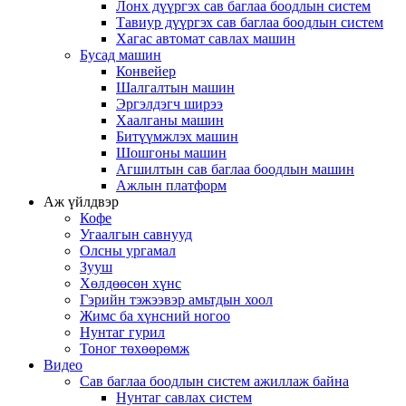
Лонх дүүргэх сав баглаа боодлын систем
Тавиур дүүргэх сав баглаа боодлын систем
Хагас автомат савлах машин
Бусад машин
Конвейер
Шалгалтын машин
Эргэлдэгч ширээ
Хаалганы машин
Битүүмжлэх машин
Шошгоны машин
Агшилтын сав баглаа боодлын машин
Ажлын платформ
Аж үйлдвэр
Кофе
Угаалгын савнууд
Олсны ургамал
Зууш
Хөлдөөсөн хүнс
Гэрийн тэжээвэр амьтдын хоол
Жимс ба хүнсний ногоо
Нунтаг гурил
Тоног төхөөрөмж
Видео
Сав баглаа боодлын систем ажиллаж байна
Нунтаг савлах систем