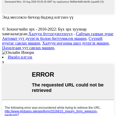
Энд мессежээ бичээд бидэнд илгээнэ үү
© Зохиогчийн эрх - 2010-2022: Бүх эрх хуулиар
хамгаалагдсан.
Халуун бүтээгдэхүүнүүд
-
Сайтын газрын зураг
Автомат уут дүүргэх болон битүүмжлэх машин
,
Сүүний
нунтаг савлах машин
,
Халуун ногооны шил дүүргэх машин
,
Цахилгаан уут савлах машин
,
Имэйл илгээх
x