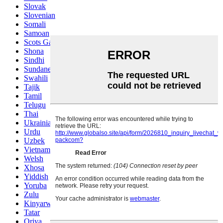
Slovak
Slovenian
Somali
Samoan
Scots Gaelic
Shona
Sindhi
Sundanese
Swahili
Tajik
Tamil
Telugu
Thai
Ukrainian
Urdu
Uzbek
Vietnamese
Welsh
Xhosa
Yiddish
Yoruba
Zulu
Kinyarwanda
Tatar
Oriya