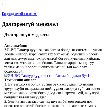
1
Бидэнд имэйл илгээх
Дэлгэрэнгүй мэдээлэл
Дэлгэрэнгүй мэдээлэл
Аппликейшн
ZH-BC Тавиур дүүргэх сав баглаа боодлын систем нь улаан
лооль, интоор, нэрс, салат гэх мэт жимс, хүнсний ногоог
жигнэх, дүүргэхэд тохиромжтой бөгөөд хуванцар хайрцаг,
хясаа гэх мэтийг хийж болно. Таны шаардлагын дагуу
таглах машин болон шошгоны машинтай ажиллах
боломжтой.
Техникийн онцлог
1. Бүтээгдэхүүн болон уутны бүх хэсгүүдийг хүнсний
эрүүл ахуйн шаардлагад нийцүүлэн зэвэрдэггүй ган эсвэл
материалаар хийсэн бөгөөд хүнсний эрүүл ахуй, аюулгүй
байдлыг баталгаажуулдаг.
2. Энэ нь автоматаар савлах шугам бөгөөд зөвхөн нэг
оператор хэрэгтэй бөгөөд хөдөлмөрийн зардлыг хэмнэх