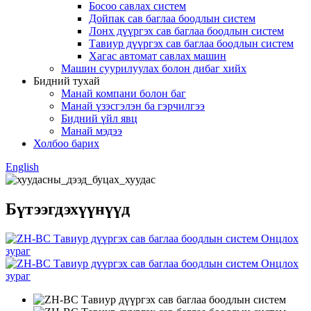
Босоо савлах систем
Дойпак сав баглаа боодлын систем
Лонх дүүргэх сав баглаа боодлын систем
Тавиур дүүргэх сав баглаа боодлын систем
Хагас автомат савлах машин
Машин суурилуулах болон дибаг хийх
Бидний тухай
Манай компани болон баг
Манай үзэсгэлэн ба гэрчилгээ
Бидний үйл явц
Манай мэдээ
Холбоо барих
English
Бүтээгдэхүүнүүд