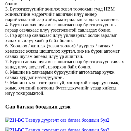
болно.
3. Бүтээгдэхүүнийг жинлэх эсвэл тоолохын тулд HBM
жинлэлтийн мэдрэгчийг ашиглан илүү өндөр
нарийвчлалтайгаар хийж, материалын зардлыг хэмнэнэ.
4. Бүрэн савлах шугамыг ашигласнаар бүтээгдэхүүн нь
гараар савлахаас илүү үзэсгэлэнтэй савлагдах болно.
5. Гар аргаар савлахаас илүү үйлдвэрлэл болон зардлыг
хянах нь илүү хялбар байх болно.
6. Хооллох / жинлэх (эсвэл тоолох) / дүүргэх / таглах /
хэвлэхээс эхлээд шошголох хүртэл, энэ нь бүрэн автомат
савлах шугам бөгөөд илүү үр ашигтай.
7. Бүрэн савлах шугамыг ашигласнаар бүтээгдэхүүн савлах
явцад илүү аюулгүй, цэвэрхэн байх болно.
8. Машин нь хавчаарын бүрхүүлийг автоматаар хуулж,
савлах хурдыг нэмэгдүүлсэн.
9. Машин нь ус нэвтэрдэггүй, хонхорхой гадаргуу нэмж,
жимс, хүнсний ногооны бүтээгдэхүүнийг усаар хийхэд
илүү тохиромжтой.
Сав баглаа боодлын дээж