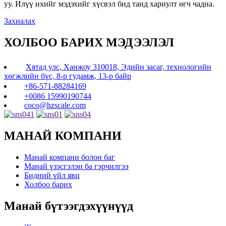
уу. Илүү ихийг мэдэхийг хүсвэл бид танд хариулт өгч чадна.
Захиалах
ХОЛБОО БАРИХ МЭДЭЭЛЭЛ
Хятад улс, Ханжоу 310018, Эдийн засаг, технологийн
хөгжлийн бүс, 8-р гудамж, 13-р байр
+86-571-88284169
+0086 15990190744
coco@hzscale.com
МАНАЙ КОМПАНИ
Манай компани болон баг
Манай үзэсгэлэн ба гэрчилгээ
Бидний үйл явц
Холбоо барих
Манай бүтээгдэхүүнүүд