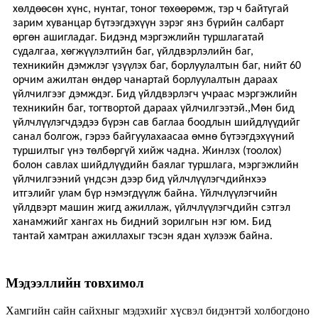
хөлдөөсөн хүнс, нунтаг, тоног төхөөрөмж, тэр ч байтугай
зарим хуванцар бүтээгдэхүүн зэрэг янз бүрийн салбарт
өргөн ашигладаг. Бидэнд мэргэжлийн туршлагатай
судалгаа, хөгжүүлэлтийн баг, үйлдвэрлэлийн баг,
техникийн дэмжлэг үзүүлэх баг, борлуулалтын баг, нийт 60
орчим ажилтан өндөр чанартай борлуулалтын дараах
үйлчилгээг дэмждэг. Бид үйлдвэрлэгч учраас мэргэжлийн
,
техникийн баг, тогтвортой дараах үйлчилгээтэй.
Мөн бид
үйлчлүүлэгчдэдээ бүрэн сав баглаа боодлын шийдлүүдийг
санал болгож, гэрээ байгуулахаасаа өмнө бүтээгдэхүүний
туршилтыг үнэ төлбөргүй хийж чадна. Жинлэх (тоолох)
болон савлах шийдлүүдийн баялаг туршлага, мэргэжлийн
үйлчилгээний үндсэн дээр бид үйлчлүүлэгчдийнхээ
итгэлийг улам бүр нэмэгдүүлж байна. Үйлчлүүлэгчийн
үйлдвэрт машин жигд ажиллаж, үйлчлүүлэгчдийн сэтгэл
ханамжийг хангах нь бидний зорилгын нэг юм. Бид
тантай хамтран ажиллахыг тэсэн ядан хүлээж байна.
Мэдээллийн товхимол
Хамгийн сайн сайхныг мэдэхийг хүсвэл бидэнтэй холбогдоно