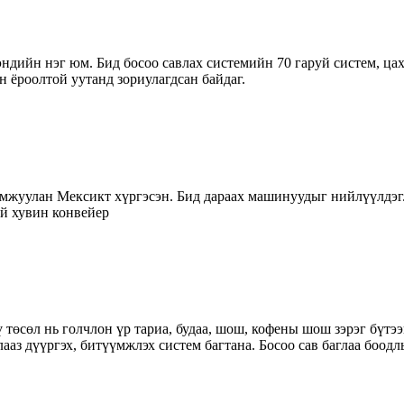
ийн нэг юм. Бид босоо савлах системийн 70 гаруй систем, цах
н ёроолтой уутанд зориулагдсан байдаг.
жуулан Мексикт хүргэсэн. Бид дараах машинуудыг нийлүүлдэг.
ай хувин конвейер
өсөл нь голчлон үр тариа, будаа, шош, кофены шош зэрэг бүтээг
лааз дүүргэх, битүүмжлэх систем багтана. Босоо сав баглаа боод