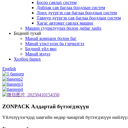
Босоо савлах систем
Дойпак сав баглаа боодлын систем
Лонх дүүргэх сав баглаа боодлын систем
Тавиур дүүргэх сав баглаа боодлын систем
Хагас автомат савлах машин
Машин суурилуулах болон дибаг хийх
Бидний тухай
Манай компани болон баг
Манай үзэсгэлэн ба гэрчилгээ
Бидний үйл явц
Манай мэдээ
Холбоо барих
English
ZONPACK Алдартай бүтээгдэхүүн
Үйлчлүүлэгчдэд хамгийн өндөр чанартай бүтээгдэхүүн нийлүүл