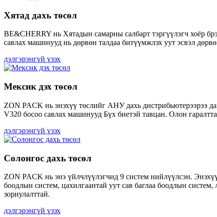
Хятад дахь төсөл
BE&CHERRY нь Хятадын самарны салбарт тэргүүлэгч хоёр брэнд
савлах машинууд нь дөрвөн талдаа битүүмжлэх уут эсвэл дөрвө
дэлгэрэнгүй үзэх
Мексик дэх төсөл
ZON PACK нь энэхүү төслийг АНУ дахь дистрибьютерээрээ дам
V320 босоо савлах машинууд Бүх биетэй тавцан. Олон гаралтт
дэлгэрэнгүй үзэх
Солонгос дахь төсөл
ZON PACK нь энэ үйлчлүүлэгчид 9 систем нийлүүлсэн. Энэхүү т
боодлын систем, цахилгаантай уут сав баглаа боодлын систем, 
зориулалттай.
дэлгэрэнгүй үзэх