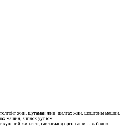
толгойт жин, шугаман жин, шалгах жин, шошгоны машин,
лах машин, зиплок уут юм.
 мэт хүнсний жинлэлт, савлагаанд өргөн ашиглаж болно.