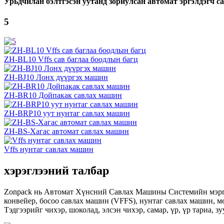
Урьдчилан бэлтгэсэн уутанд зориулсан автомат эргэлдэгч 
5
ZH-BL10 Vffs сав баглаа боодлын багц
ZH-BJ10 Лонх дүүргэх машин
ZH-BR10 Дойпакак савлах машин
ZH-BRP10 уут нунтаг савлах машин
ZH-BS-Хагас автомат савлах машин
Vffs нунтаг савлах машин
хэрэглээний талбар
Zonpack нь Автомат Хүнсний Савлах Машины Системийн мэргэ
конвейер, босоо савлах машин (VFFS), нунтаг савлах машин, м
Тэдгээрийг чихэр, шоколад, элсэн чихэр, самар, үр, үр тариа, 