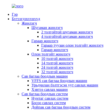
Гэр
Бүтээгдэхүүнүүд
Жинлэгч
Шугаман жинлэгч
2 толгойтой шугаман жинлэгч
4 толгойтой шугаман жинлэгч
Гараар жинлэгч
Гараар туузан олон толгойт жинлэгч
Гараар жинлэгч
Олон толгойт жинлэгч
10 толгой жинлэгч
14 толгой жинлэгч
24 толгой жинлэгч
32 толгой жинлэгч
Сав баглаа боодлын машин
VFFS сав баглаа боодлын машин
Урьдчилан бэлтгэсэн уут савлах машин
Хэвтээ савлах машин
Сав баглаа боодлын систем
Нунтаг савлах систем
Босоо савлах систем
Дойпак сав баглаа боодлын систем