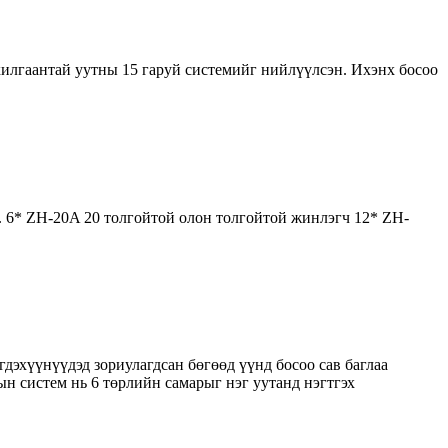
илгаантай уутны 15 гаруй системийг нийлүүлсэн. Ихэнх босоо
 6* ZH-20A 20 толгойтой олон толгойтой жинлэгч 12* ZH-
дэхүүнүүдэд зориулагдсан бөгөөд үүнд босоо сав баглаа
лын систем нь 6 төрлийн самарыг нэг уутанд нэгтгэх