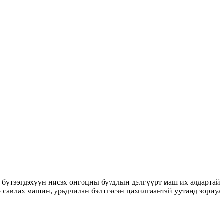
 бүтээгдэхүүн нисэх онгоцны буудлын дэлгүүрт маш их алдарта
 савлах машин, урьдчилан бэлтгэсэн цахилгаантай уутанд зориул