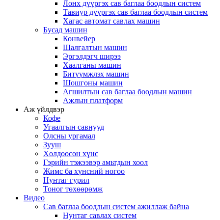
Лонх дүүргэх сав баглаа боодлын систем
Тавиур дүүргэх сав баглаа боодлын систем
Хагас автомат савлах машин
Бусад машин
Конвейер
Шалгалтын машин
Эргэлдэгч ширээ
Хаалганы машин
Битүүмжлэх машин
Шошгоны машин
Агшилтын сав баглаа боодлын машин
Ажлын платформ
Аж үйлдвэр
Кофе
Угаалгын савнууд
Олсны ургамал
Зууш
Хөлдөөсөн хүнс
Гэрийн тэжээвэр амьтдын хоол
Жимс ба хүнсний ногоо
Нунтаг гурил
Тоног төхөөрөмж
Видео
Сав баглаа боодлын систем ажиллаж байна
Нунтаг савлах систем