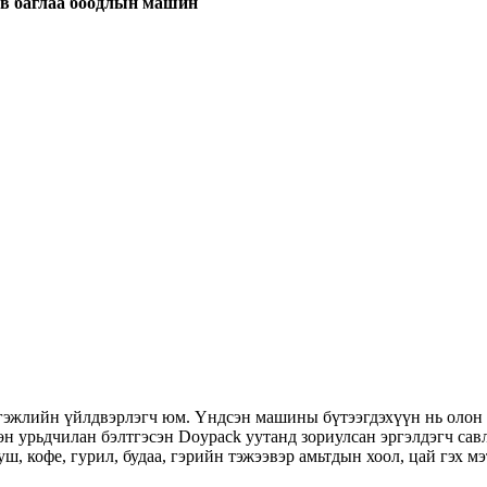
сав баглаа боодлын машин
жлийн үйлдвэрлэгч юм. Үндсэн машины бүтээгдэхүүн нь олон 
өн урьдчилан бэлтгэсэн Doypack уутанд зориулсан эргэлдэгч сав
зууш, кофе, гурил, будаа, гэрийн тэжээвэр амьтдын хоол, цай гэх