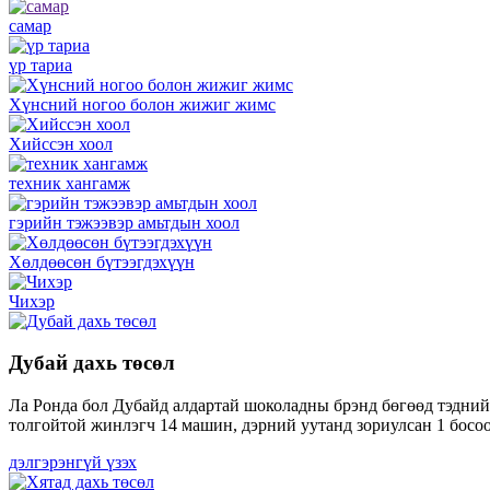
самар
үр тариа
Хүнсний ногоо болон жижиг жимс
Хийссэн хоол
техник хангамж
гэрийн тэжээвэр амьтдын хоол
Хөлдөөсөн бүтээгдэхүүн
Чихэр
Дубай дахь төсөл
Ла Ронда бол Дубайд алдартай шоколадны брэнд бөгөөд тэдний
толгойтой жинлэгч 14 машин, дэрний уутанд зориулсан 1 босоо
дэлгэрэнгүй үзэх