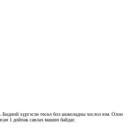
й. Бидний хүргэсэн төсөл бол шоколадны хослол юм. Олон
сан 1 дойпак савлах машин байдаг.